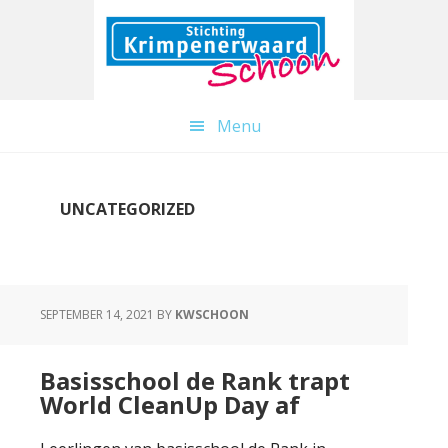
Skip
Skip
Skip
to
to
to
primary
content
primary
navigation
sidebar
Menu
UNCATEGORIZED
SEPTEMBER 14, 2021
BY
KWSCHOON
Basisschool de Rank trapt
World CleanUp Day af